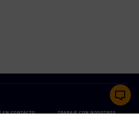
E EN CONTACTO
TRABAJE CON NOSOTROS
cto
Empleos y carreras
as en todo el mundo
Puestos vacantes