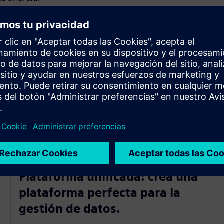
 mejores resultados.
esarial.
 los procesos.
ble.
as
Plataforma unificada: crea una
plataforma perfecta para la
gestión de datos.