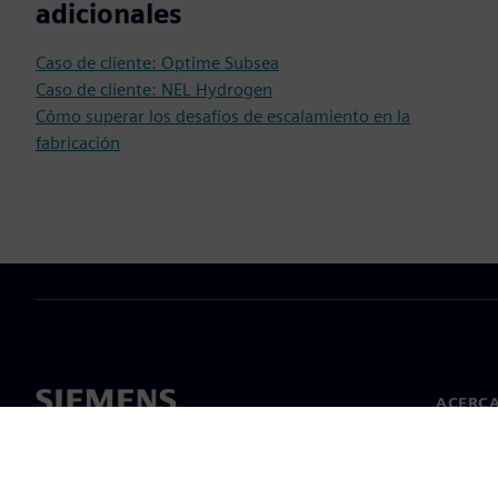
adicionales
Caso de cliente: Optime Subsea
Caso de cliente: NEL Hydrogen
Cómo superar los desafíos de escalamiento en la
fabricación
ACERCA
Acerca 
Lideraz