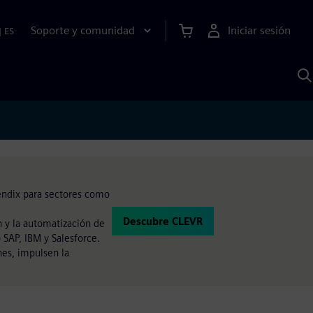
Soporte y comunidad
Iniciar sesión
|
ES
B
c
I
S
endix para sectores como
Descubre CLEVR
n y la automatización de
 SAP, IBM y Salesforce.
nes, impulsen la