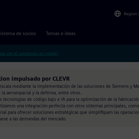
Region
istema de socios
Temas e ideas
eas ver el contenido en inglés?
tion impulsado por CLEVR
 escala mediante la implementación de las soluciones de Siemens y M
 la aeroespacial y la defensa, entre otros.
s tecnologías de código bajo e IA para la optimización de la fabricació
tizamos una integración perfecta con otros sistemas principales, como
ial para ofrecer soluciones estratégicas que simplifiquen las operacio
ptarse a las demandas del mercado.