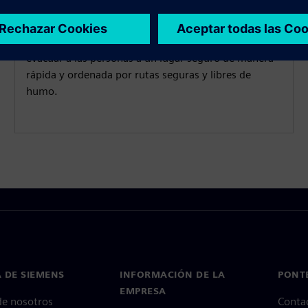
Abordar los dos sentidos con alarmas acústicas y
visuales garantiza que todos se den cuenta. Cuando
suena la alarma, nuestras soluciones ayudan a
evacuar a las personas a un lugar seguro de manera
rápida y ordenada por rutas seguras y libres de
humo.
 DE SIEMENS
INFORMACIÓN DE LA
PONT
EMPRESA
de nosotros
Conta