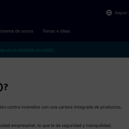
Region
istema de socios
Temas e ideas
eas ver el contenido en inglés?
)?
ión contra incendios con una cartera integrada de productos,
nuidad empresarial, lo que le da seguridad y tranquilidad.