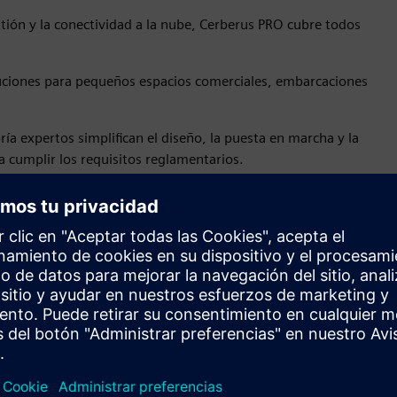
stión y la conectividad a la nube, Cerberus PRO cubre todos
oluciones para pequeños espacios comerciales, embarcaciones
ría expertos simplifican el diseño, la puesta en marcha y la
 a cumplir los requisitos reglamentarios.
Notificación y evacuación