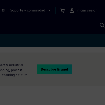
Soporte y comunidad
Iniciar sesión
|
ES
B
c
I
S
art & industrial
Descubre Brunel
anning, process
- ensuring a future-