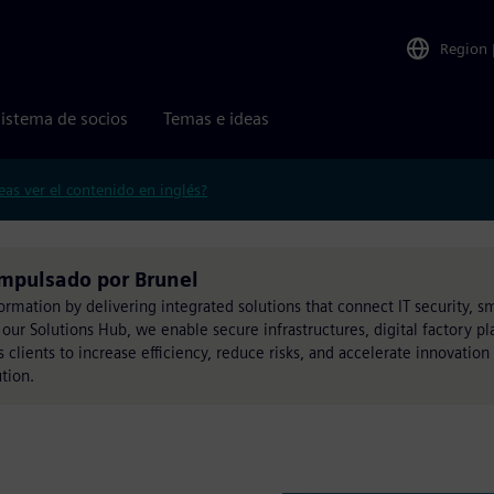
Region
istema de socios
Temas e ideas
eas ver el contenido en inglés?
mpulsado por Brunel
ormation by delivering integrated solutions that connect IT security, sm
r Solutions Hub, we enable secure infrastructures, digital factory pl
lients to increase efficiency, reduce risks, and accelerate innovation 
tion.