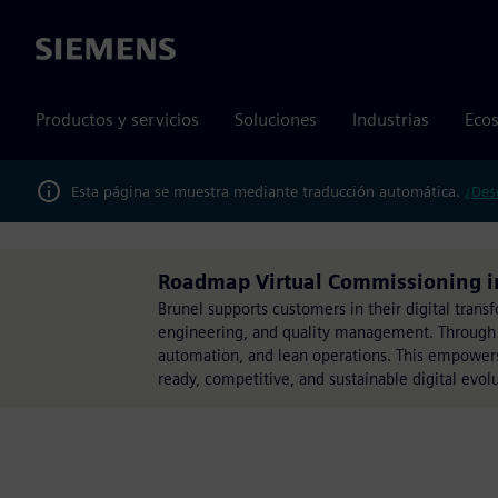
Siemens
Productos y servicios
Soluciones
Industrias
Ecos
Esta página se muestra mediante traducción automática.
¿Des
Roadmap Virtual Commissioning i
Brunel supports customers in their digital transf
engineering, and quality management. Through ou
automation, and lean operations. This empowers c
ready, competitive, and sustainable digital evolu