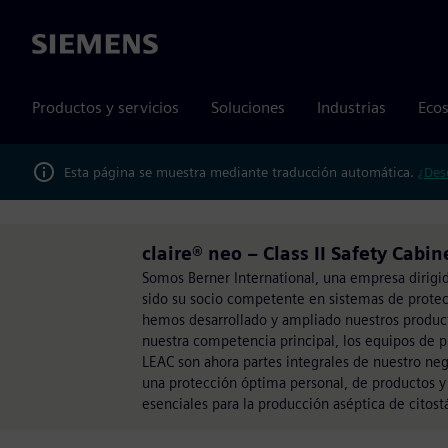
Siemens
Productos y servicios
Soluciones
Industrias
Ecos
Esta página se muestra mediante traducción automática.
¿Des
claire® neo – Class II Safety Cabi
Somos Berner International, una empresa dirigi
sido su socio competente en sistemas de protec
hemos desarrollado y ampliado nuestros produc
nuestra competencia principal, los equipos de pr
LEAC son ahora partes integrales de nuestro n
una protección óptima personal, de productos y 
esenciales para la producción aséptica de citost