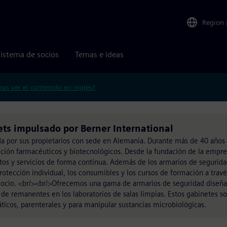
Region
istema de socios
Temas e ideas
eas ver el contenido en inglés?
nets impulsado por Berner International
da por sus propietarios con sede en Alemania. Durante más de 40 año
ción farmacéuticos y biotecnológicos. Desde la fundación de la empre
tos y servicios de forma continua. Además de los armarios de seguri
otección individual, los consumibles y los cursos de formación a travé
egocio. <br/><br/>Ofrecemos una gama de armarios de seguridad diseña
de remanentes en los laboratorios de salas limpias. Estos gabinetes s
áticos, parenterales y para manipular sustancias microbiológicas.