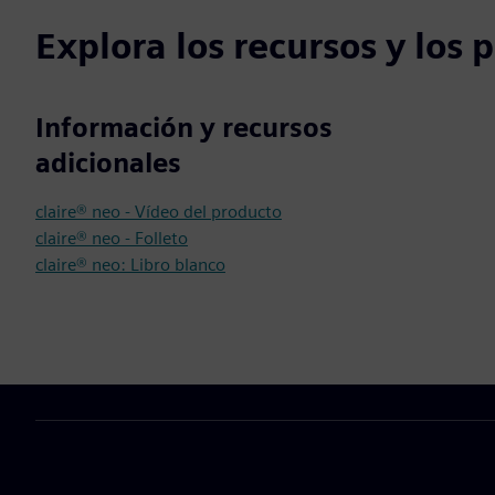
Explora los recursos y los
Información y recursos
adicionales
claire® neo - Vídeo del producto
claire® neo - Folleto
claire® neo: Libro blanco