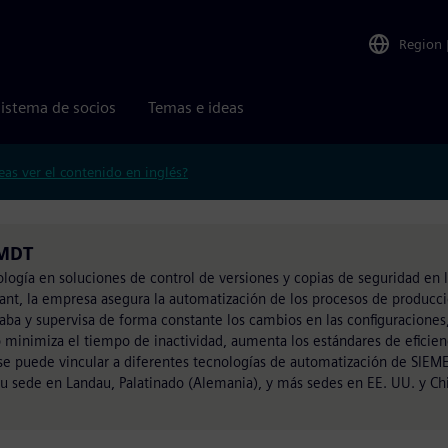
Region
istema de socios
Temas e ideas
eas ver el contenido en inglés?
-MDT
logía en soluciones de control de versiones y copias de seguridad en 
plant, la empresa asegura la automatización de los procesos de produc
graba y supervisa de forma constante los cambios en las configuracione
 minimiza el tiempo de inactividad, aumenta los estándares de eficienc
 se puede vincular a diferentes tecnologías de automatización de SIEM
su sede en Landau, Palatinado (Alemania), y más sedes en EE. UU. y Chi