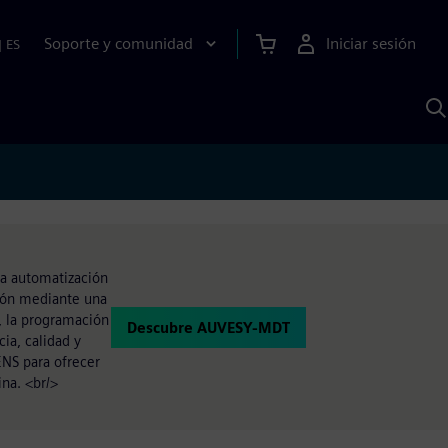
Soporte y comunidad
Iniciar sesión
|
ES
B
c
I
S
la automatización
ción mediante una
s, la programación
Descubre AUVESY-MDT
ia, calidad y
ENS para ofrecer
na. <br/>