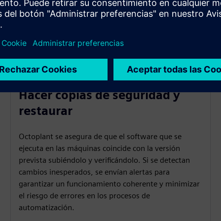
Hacer copias de seguridad y
restaurar
Octoplant se asegura de que el software que se
ejecuta en las máquinas coincide con la versión
prevista subiéndolo y verificándolo. Si se detectan
cambios inesperados, se envían alertas para
garantizar un funcionamiento coherente y minimizar
el riesgo de errores en los procesos de
automatización.