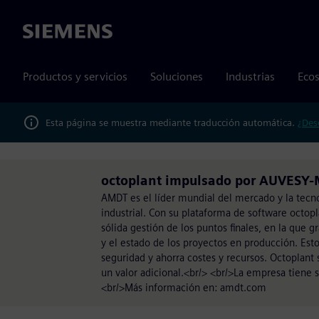
Siemens
Productos y servicios
Soluciones
Industrias
Ecos
Esta página se muestra mediante traducción automática.
¿Des
octoplant impulsado por AUVESY
AMDT es el líder mundial del mercado y la tecno
industrial. Con su plataforma de software octo
sólida gestión de los puntos finales, en la que 
y el estado de los proyectos en producción. Esto
seguridad y ahorra costes y recursos. Octoplant
un valor adicional.<br/> <br/>La empresa tiene 
<br/>Más información en: amdt.com