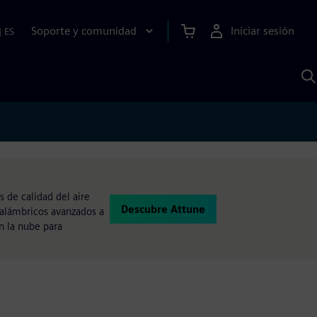
Soporte y comunidad
Iniciar sesión
|
ES
B
c
I
S
s de calidad del aire
Descubre Attune
nalámbricos avanzados a
en la nube para