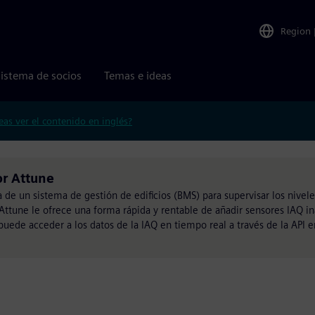
Region
istema de socios
Temas e ideas
eas ver el contenido en inglés?
r Attune
 de un sistema de gestión de edificios (BMS) para supervisar los nivele
 Attune le ofrece una forma rápida y rentable de añadir sensores IAQ i
 puede acceder a los datos de la IAQ en tiempo real a través de la API 