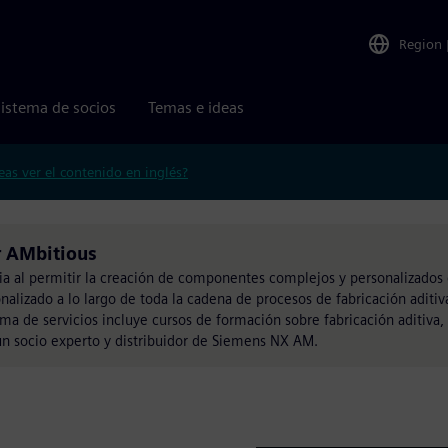
Region
istema de socios
Temas e ideas
eas ver el contenido en inglés?
r AMbitious
tria al permitir la creación de componentes complejos y personalizados
alizado a lo largo de toda la cadena de procesos de fabricación aditiva
ama de servicios incluye cursos de formación sobre fabricación aditiva
n socio experto y distribuidor de Siemens NX AM.