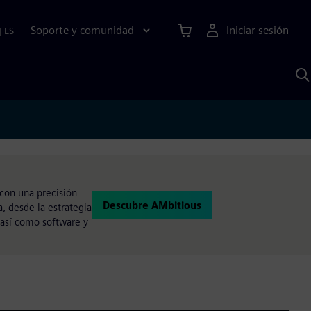
Soporte y comunidad
Iniciar sesión
|
ES
B
c
I
S
 con una precisión
Descubre AMbitious
, desde la estrategia
, así como software y