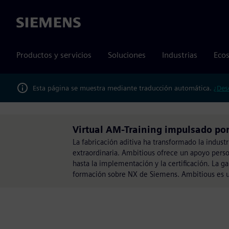
Siemens
Productos y servicios
Soluciones
Industrias
Ecos
Esta página se muestra mediante traducción automática.
¿Des
Virtual AM-Training impulsado po
La fabricación aditiva ha transformado la indus
extraordinaria. Ambitious ofrece un apoyo person
hasta la implementación y la certificación. La g
formación sobre NX de Siemens. Ambitious es u