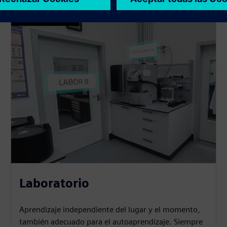
Laboratorio
Aprendizaje independiente del lugar y el momento,
también adecuado para el autoaprendizaje. Siempre