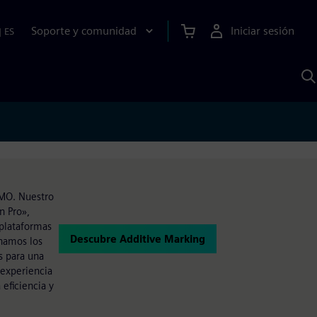
Soporte y comunidad
Iniciar sesión
|
ES
B
c
I
S
EMO. Nuestro
n Pro»,
 plataformas
Descubre Additive Marking
inamos los
s para una
 experiencia
eficiencia y