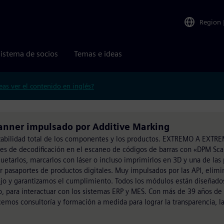
Region
istema de socios
Temas e ideas
eas ver el contenido en inglés?
anner impulsado por Additive Marking
razabilidad total de los componentes y los productos. EXTREMO A EXTR
s de decodificación en el escaneo de códigos de barras con «DPM Sca
uetarlos, marcarlos con láser o incluso imprimirlos en 3D y una de las
ir pasaportes de productos digitales. Muy impulsados por las API, elim
bajo y garantizamos el cumplimiento. Todos los módulos están diseñado
lo, para interactuar con los sistemas ERP y MES. Con más de 39 años de
emos consultoría y formación a medida para lograr la transparencia, la 