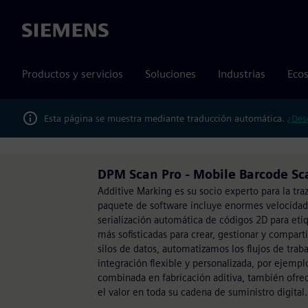
Siemens
Productos y servicios
Soluciones
Industrias
Ecos
Esta página se muestra mediante traducción automática.
¿Des
DPM Scan Pro - Mobile Barcode Sc
Additive Marking es su socio experto para la t
paquete de software incluye enormes velocidade
serialización automática de códigos 2D para etiq
más sofisticadas para crear, gestionar y compart
silos de datos, automatizamos los flujos de tra
integración flexible y personalizada, por ejemp
combinada en fabricación aditiva, también ofrec
el valor en toda su cadena de suministro digital.