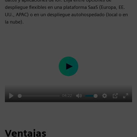
despliegue flexibles en una plataforma SaaS (Europa, EE.
UU., APAC) o en un despliegue autohospedado (local o en
la nube).
Play
04:22
Play
Mute
Settings
PIP
Enter
fulls
Ventajas