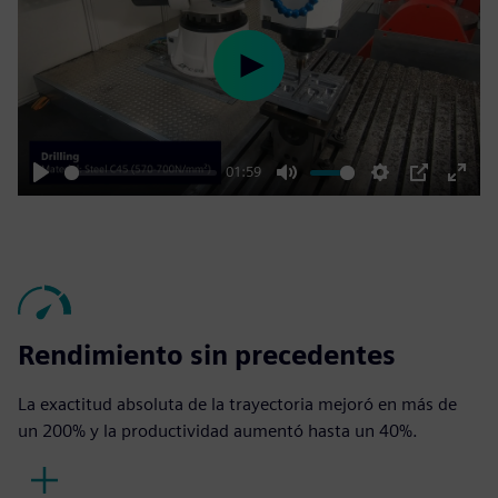
Play
01:59
Play
Mute
Settings
PIP
Enter
fulls
Rendimiento sin precedentes
La exactitud absoluta de la trayectoria mejoró en más de
un 200% y la productividad aumentó hasta un 40%.