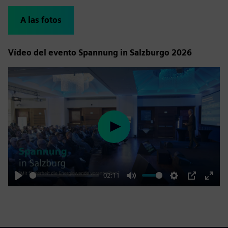
A las fotos
Vídeo del evento Spannung in Salzburgo 2026
Play
02:11
Play
Mute
Settings
PIP
Enter
fulls