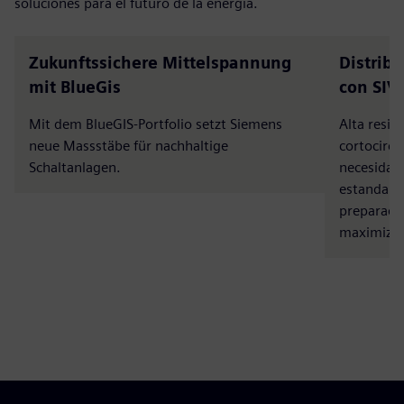
soluciones para el futuro de la energía.
Zukunftssichere Mittelspannung
Distribu
mit BlueGis
con SIV
Mit dem BlueGIS-Portfolio setzt Siemens
Alta resist
neue Massstäbe für nachhaltige
cortocircu
Schaltanlagen.
necesidad
estandari
preparada 
maximiza l