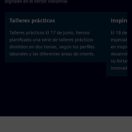
digitales en el sector industrial
Talleres prácticos
Inspiru
Talleres prácticos El 17 de junio, hemos
El 18 de j
planificado una serie de talleres prácticos
especiales
divididos en dos temas, según los perfiles
en inspir
laborales y las diferentes áreas de interés.
desarrolla
su fortale
innovador