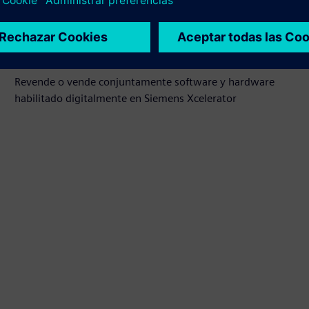
integración del producto Siemens Xcelerator y el
producto propio
Sell
Revende o vende conjuntamente software y hardware
habilitado digitalmente en Siemens Xcelerator