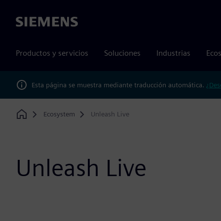
Siemens
Productos y servicios
Soluciones
Industrias
Ecos
Esta página se muestra mediante traducción automática.
¿Des
Ecosystem
Unleash Live
Home
Unleash Live