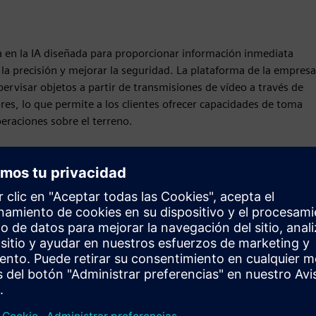
a en la IA diseñada para proporcionar información inmediata
 la precisión y mejorar la seguridad. La plataforma de la empresa
supervisar objetos a partir de transmisiones de vídeo a través de
es, lo que permite a los clientes ofrecer capacidades de toma
eraciones sobre el terreno.
Movimiento
Build
Amplía o se basa en un producto o solución de Siemens
Xcelerator mediante la creación de un nuevo producto, o
crea una nueva solución para el cliente mediante la