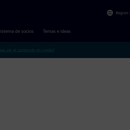
Region
istema de socios
Temas e ideas
eas ver el contenido en inglés?