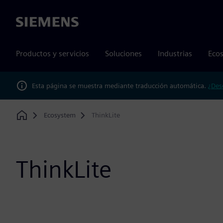
Siemens
Productos y servicios
Soluciones
Industrias
Ecos
Esta página se muestra mediante traducción automática.
¿Des
Ecosystem
ThinkLite
Home
ThinkLite