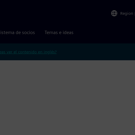
Region
istema de socios
Temas e ideas
eas ver el contenido en inglés?