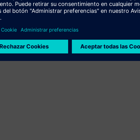
integración del producto Siemens Xcelerator y el
producto propio