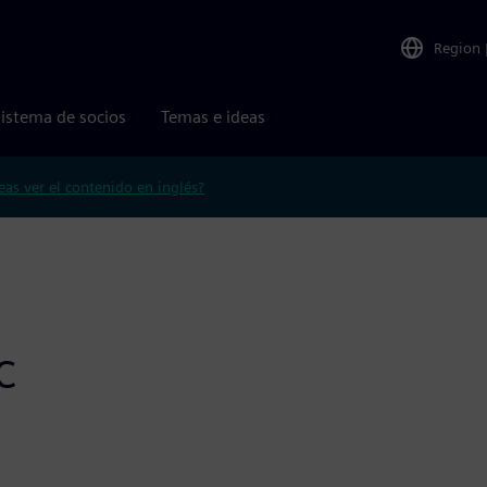
Region
istema de socios
Temas e ideas
eas ver el contenido en inglés?
c