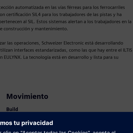
ección automatizada en las vías férreas para los ferrocarriles
n certificación SIL4 para los trabajadores de las pistas y ha
rtenecen al SIL. Estos sistemas alertan a los trabajadores en la
s de construcción y mantenimiento.
zar las operaciones, Schweizer Electronic está desarrollando
ilizan interfaces estandarizadas, como las que hay entre el ILTIS
 EULYNX. La tecnología está en desarrollo y lista para su
Movimiento
Build
Amplía o se basa en un producto o solución de Siemens
Xcelerator mediante la creación de un nuevo producto, o
crea una nueva solución para el cliente mediante la