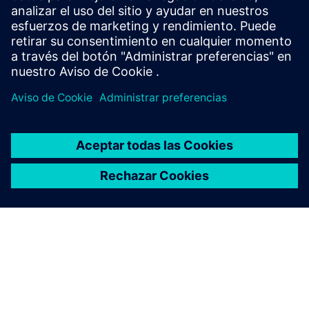
parameters to rapidly improve yield, quality, uptime, and
bottom line performance.
Más información