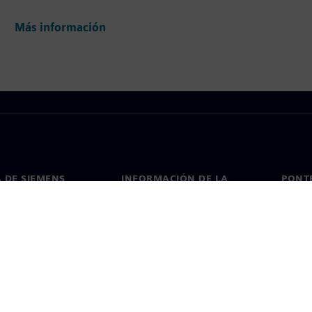
Más información
 DE SIEMENS
INFORMACIÓN DE LA
PONT
EMPRESA
de nosotros
Conta
Empresa
go
Oficin
Relaciones con inversores
 y prensa
Estrategia