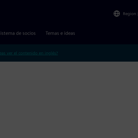
Region
istema de socios
Temas e ideas
eas ver el contenido en inglés?