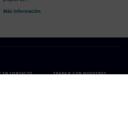
Más información
E EN CONTACTO
TRABAJE CON NOSOTROS
cto
Empleos y carreras
as en todo el mundo
Puestos vacantes