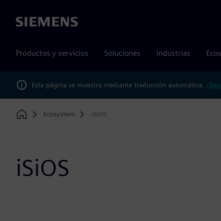
Siemens
Productos y servicios
Soluciones
Industrias
Ecos
Esta página se muestra mediante traducción automática.
¿Des
Ecosystem
iSiOS
Home
iSiOS