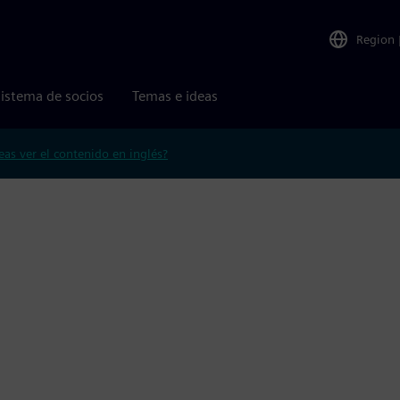
Region
istema de socios
Temas e ideas
eas ver el contenido en inglés?