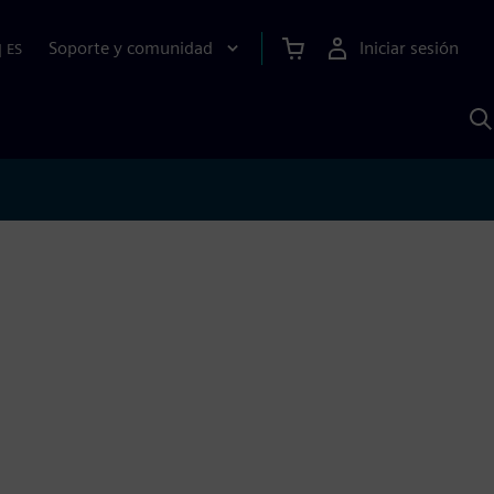
Soporte y comunidad
Iniciar sesión
|
ES
B
c
I
S