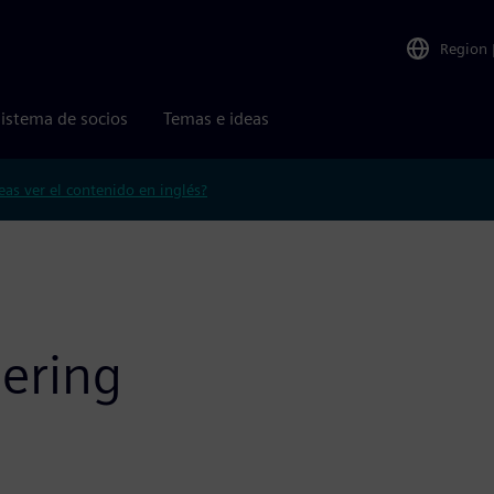
Region
istema de socios
Temas e ideas
eas ver el contenido en inglés?
eering