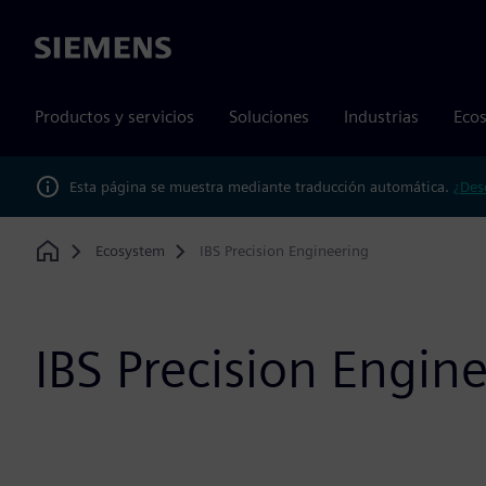
Siemens
Productos y servicios
Soluciones
Industrias
Ecos
Esta página se muestra mediante traducción automática.
¿Des
Ecosystem
IBS Precision Engineering
Home
IBS Precision Engin