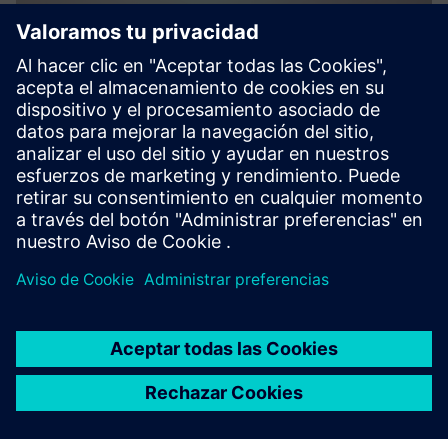
FFTigv MOVY 1t
The FFTigv MOVY 1t is an automated guided vehicle with
bidirectional movement, load capacity up to 1 ton and
standard components. This model can optionally be
equipped with a 3D camera or special structures.
Más información