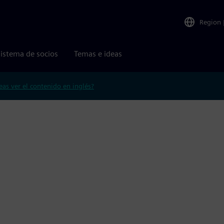
Region
istema de socios
Temas e ideas
eas ver el contenido en inglés?