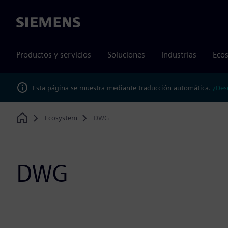
Siemens
Productos y servicios
Soluciones
Industrias
Ecos
Esta página se muestra mediante traducción automática.
¿Des
Ecosystem
DWG
Home
DWG