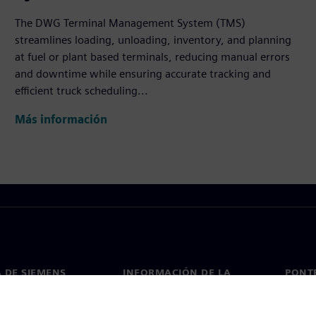
The DWG Terminal Management System (TMS)
streamlines loading, unloading, inventory, and planning
at fuel or plant based terminals, reducing manual errors
and downtime while ensuring accurate tracking and
efficient truck scheduling...
Más información
 DE SIEMENS
INFORMACIÓN DE LA
PONT
EMPRESA
de nosotros
Conta