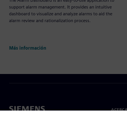
The Alarm Dashboard is an easy-to-use application to
support alarm management. It provides an intuitive
dashboard to visualize and analyze alarms to aid the
alarm review and rationalization process.
Más información
ACERCA
Acerca 