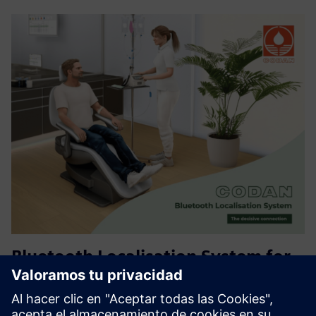
Bluetooth Localisation System for
CODAN infusion pumps
Enable real-time tracking of CODAN infusion pumps