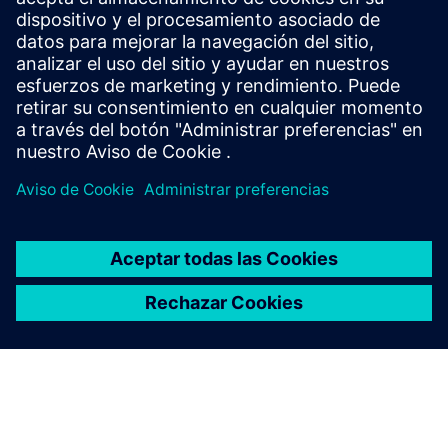
through integrated Bluetooth Low Energy technology. The
system provides continuous location visibility across
hospital environments, improving equipment availability,
workflow effi...
Más información