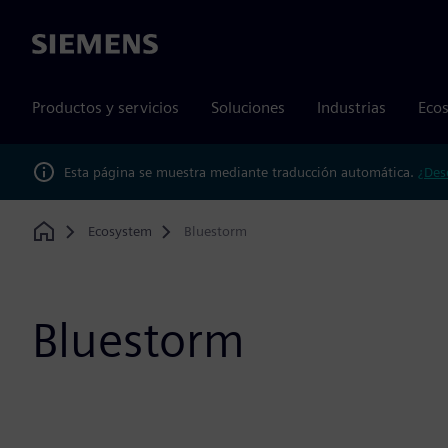
Siemens
Productos y servicios
Soluciones
Industrias
Ecos
Esta página se muestra mediante traducción automática.
¿Des
Ecosystem
Bluestorm
Home
Bluestorm