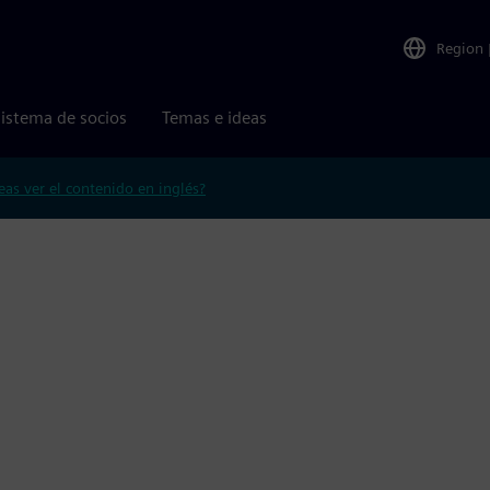
Region
istema de socios
Temas e ideas
eas ver el contenido en inglés?