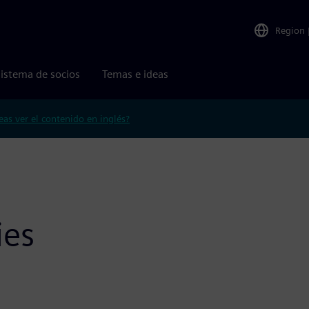
Region
istema de socios
Temas e ideas
eas ver el contenido en inglés?
ies