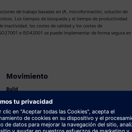
ciones de trabajo basadas en IA, microformación, solución de
cnicos. Los tiempos de búsqueda y el tiempo de productividad
 inactividad, los costes de calidad y los costes de
ión ISO27001 e ISO42001 se puede implementar de forma segura en
Movimiento
Build
Amplía o se basa en un producto o solución de Siemens
Xcelerator mediante la creación de un nuevo producto, o
crea una nueva solución para el cliente mediante la
integración del producto Siemens Xcelerator y el
producto propio