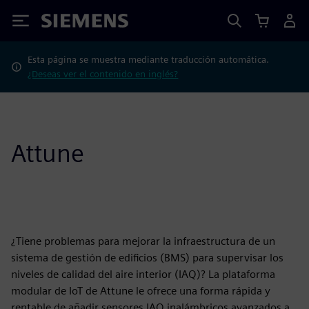
Siemens
Esta página se muestra mediante traducción automática.
¿Deseas ver el contenido en inglés?
Attune
¿Tiene problemas para mejorar la infraestructura de un
sistema de gestión de edificios (BMS) para supervisar los
niveles de calidad del aire interior (IAQ)? La plataforma
modular de IoT de Attune le ofrece una forma rápida y
rentable de añadir sensores IAQ inalámbricos avanzados a