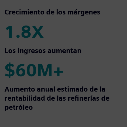
2.3X
Crecimiento de los márgenes
1.8X
1.8X
Los ingresos aumentan
$60M+
$60M+
Aumento anual estimado de la
rentabilidad de las refinerías de
petróleo