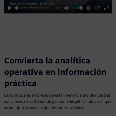
02:07
Play
Mute
Settings
PIP
Enter
fulls
Convierta la analítica
operativa en información
práctica
Las principales empresas se están beneficiando de nuestras
soluciones de software de gestión energética industrial que
se adaptan a sus necesidades empresariales.