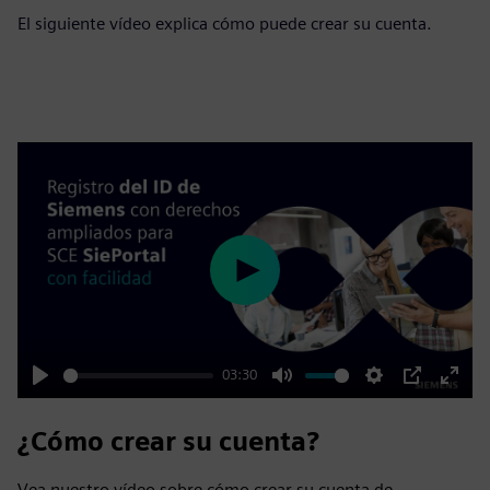
El siguiente vídeo explica cómo puede crear su cuenta.
Play
03:30
Play
Mute
Settings
PIP
Enter
fulls
¿Cómo crear su cuenta?
Vea nuestro vídeo sobre cómo crear su cuenta de