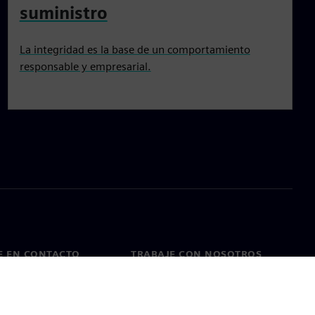
suministro
La integridad es la base de un comportamiento
responsable y empresarial.
E EN CONTACTO
TRABAJE CON NOSOTROS
cto
Empleos y carreras
as en todo el mundo
Puestos vacantes