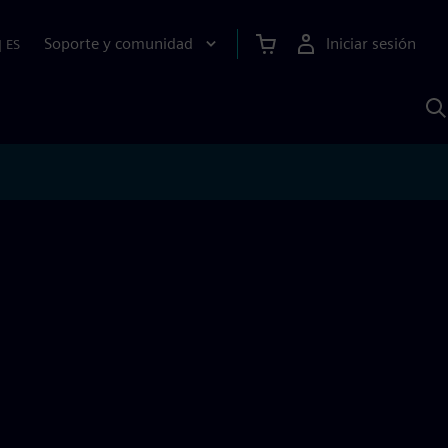
Soporte y comunidad
Iniciar sesión
|
ES
B
c
I
S