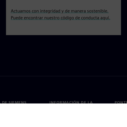
Actuamos con integridad y de manera sostenible.
Puede encontrar nuestro código de conducta aquí.
 DE SIEMENS
INFORMACIÓN DE LA
PONT
EMPRESA
de nosotros
Conta
Empresa
go
Oficin