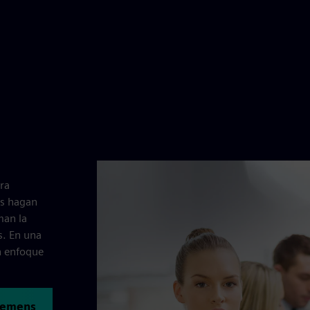
ra
es hagan
man la
s. En una
n enfoque
Siemens