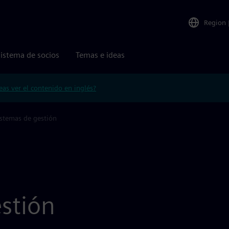
Region
istema de socios
Temas e ideas
eas ver el contenido en inglés?
istemas de gestión
stión