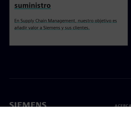
suministro
En Supply Chain Management, nuestro objetivo es
añadir valor a Siemens y sus clientes.
ACERCA
Acerca 
Lideraz