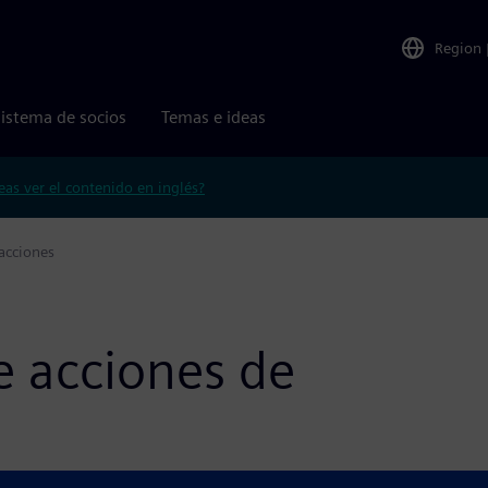
Region
istema de socios
Temas e ideas
eas ver el contenido en inglés?
acciones
e acciones de