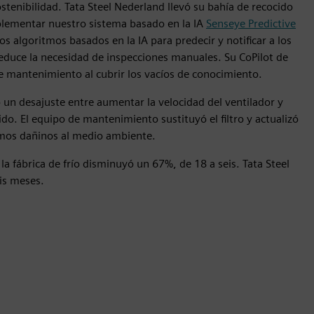
tenibilidad. Tata Steel Nederland llevó su bahía de recocido
implementar nuestro sistema basado en la IA
Senseye Predictive
los algoritmos basados en la IA para predecir y notificar a los
educe la necesidad de inspecciones manuales. Su CoPilot de
e mantenimiento al cubrir los vacíos de conocimiento.
ó un desajuste entre aumentar la velocidad del ventilador y
ruido. El equipo de mantenimiento sustituyó el filtro y actualizó
umos dañinos al medio ambiente.
la fábrica de frío disminuyó un 67%, de 18 a seis. Tata Steel
eis meses.