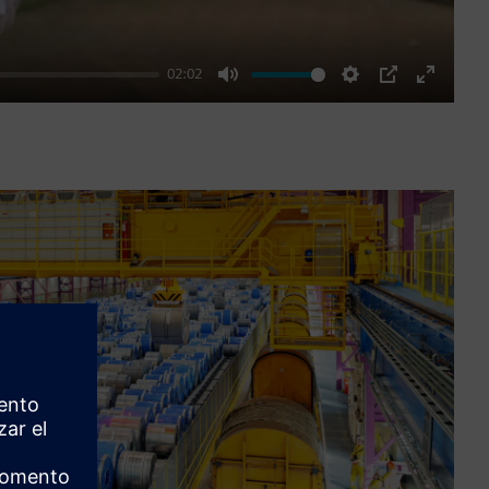
02:02
Mute
Settings
PIP
Enter
fullscre