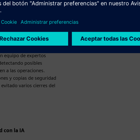
quiere un mantenimiento
tizar la integridad de las
Foto de Fix Media (fixmedia
ciones y gestionar las
ía en nuestra gestión
era eficiente el estado y
Un equipo de expertos
detectando posibles
en a las operaciones.
ones y copias de seguridad
evitado varios cierres del
d con la IA