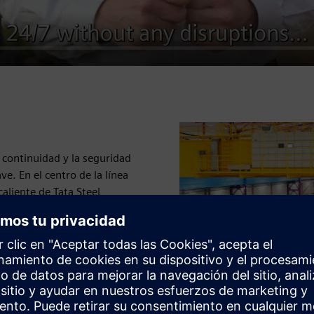
 continuidad y la seguridad
ve. En el centro de la línea
aliente de Tata Steel
Automatización Industrial.
te para entornos
o el SIMATIC PCS 7, en una
ización, el archivado de
así como una arquitectura
uro de datos de TI y OT.
 eficiencia y ciberseguridad