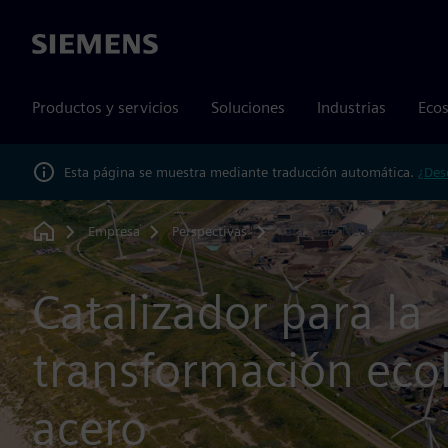
Siemens
Productos y servicios
Soluciones
Industrias
Ecos
Esta página se muestra mediante traducción automática.
¿Des
Empresa
Perspectivas
Tata Steel Nederland
Home
Catalizador para la
transformación ecol
acero