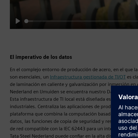
Play
El imperativo de los datos
En el complejo entorno de producción de acero, en el que la
son esenciales, un
Infraestructura gestionada de TI/OT
es cla
de laminación en caliente y galvanización por inmersión en c
Nederland en IJmuiden se encuentra nuestro Datacenter de 
Esta infraestructura de TI local está diseñada específicamen
industriales. Centraliza las aplicaciones de producción, com
plataforma que combina la computación basada en la virtual
datos, las funciones de copia de seguridad y restauración, 
de red compatible con la IEC 62443 para un intercambio seg
Tata Steel Nederland puede confiar en la alta disponibilidad,