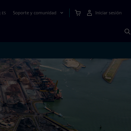
Soporte y comunidad
Iniciar sesión
|
ES
B
c
I
S