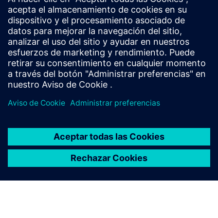
What does the Federal Office
of Civil Protection and
Disaster Assistance (BBK) do?