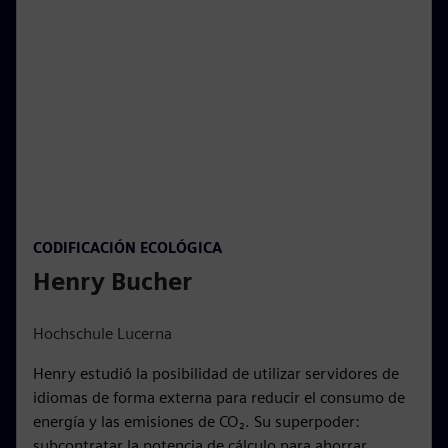
e
n
P
l
a
y
00:15
P
M
S
P
E
CODIFICACIÓN ECOLÓGICA
l
u
e
I
n
Henry Bucher
a
t
t
P
t
y
e
t
e
i
r
Hochschule Lucerna
n
f
Henry estudió la posibilidad de utilizar servidores de
g
u
idiomas de forma externa para reducir el consumo de
s
l
energía y las emisiones de CO₂. Su superpoder:
l
subcontratar la potencia de cálculo para ahorrar