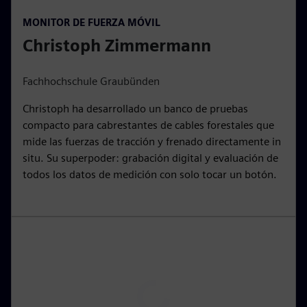
P
M
S
P
E
MONITOR DE FUERZA MÓVIL
l
u
e
I
n
Christoph Zimmermann
a
t
t
P
t
y
e
t
e
i
r
Fachhochschule Graubünden
n
f
Christoph ha desarrollado un banco de pruebas
g
u
compacto para cabrestantes de cables forestales que
s
l
mide las fuerzas de tracción y frenado directamente in
l
situ. Su superpoder: grabación digital y evaluación de
s
todos los datos de medición con solo tocar un botón.
c
r
e
e
n
P