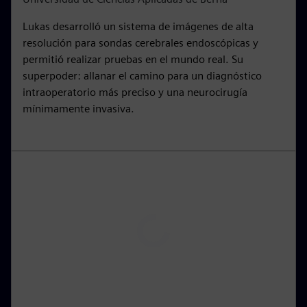
n
f
Lukas desarrolló un sistema de imágenes de alta
g
u
resolución para sondas cerebrales endoscópicas y
s
l
permitió realizar pruebas en el mundo real. Su
l
superpoder: allanar el camino para un diagnóstico
s
intraoperatorio más preciso y una neurocirugía
c
mínimamente invasiva.
r
e
e
n
P
l
a
y
00:15