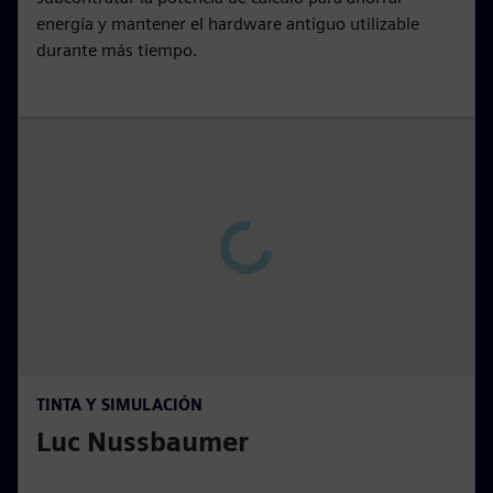
s
energía y mantener el hardware antiguo utilizable
c
durante más tiempo.
r
e
e
n
P
l
a
y
00:15
P
M
S
P
E
TINTA Y SIMULACIÓN
l
u
e
I
n
Luc Nussbaumer
a
t
t
P
t
y
e
t
e