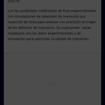
i
r
HTA-FR
n
f
Luc ha combinado mediciones de flujo experimentales
g
u
con simulaciones de cabezales de impresión por
s
l
inyección de tinta para analizar con precisión el origen
l
de los defectos de impresión. Su superpoder: hacer
s
malabares con los datos experimentales y de
c
simulación para optimizar la calidad de impresión.
r
e
e
n
P
l
a
y
00:15