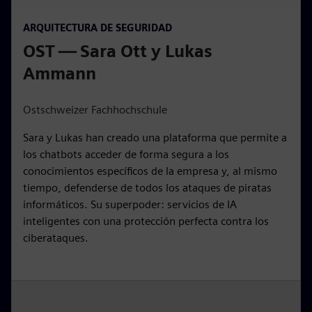
P
M
S
P
E
ARQUITECTURA DE SEGURIDAD
l
u
e
I
n
OST — Sara Ott y Lukas
a
t
t
P
t
y
e
t
e
Ammann
i
r
n
f
Ostschweizer Fachhochschule
g
u
Sara y Lukas han creado una plataforma que permite a
s
l
los chatbots acceder de forma segura a los
l
conocimientos específicos de la empresa y, al mismo
s
tiempo, defenderse de todos los ataques de piratas
c
informáticos. Su superpoder: servicios de IA
r
inteligentes con una protección perfecta contra los
e
ciberataques.
e
n