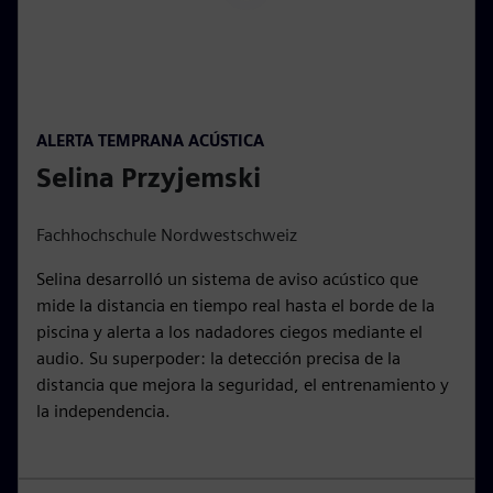
l
a
y
00:15
P
M
S
P
E
ALERTA TEMPRANA ACÚSTICA
l
u
e
I
n
Selina Przyjemski
a
t
t
P
t
y
e
t
e
i
r
Fachhochschule Nordwestschweiz
n
f
Selina desarrolló un sistema de aviso acústico que
g
u
mide la distancia en tiempo real hasta el borde de la
s
l
piscina y alerta a los nadadores ciegos mediante el
l
audio. Su superpoder: la detección precisa de la
s
distancia que mejora la seguridad, el entrenamiento y
c
la independencia.
r
e