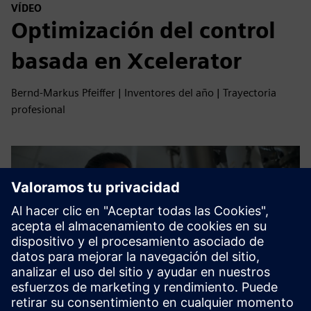
VÍDEO
Optimización del control
basada en Xcelerator
Bernd-Markus Pfeiffer | Inventores del año | Trayectoria
profesional
Play
00:43
Play
Mute
Settings
PIP
Enter