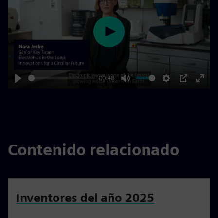
Play
00:48
Play
Mute
Settings
PIP
Enter
fulls
Contenido relacionado
Inventores del año 2025