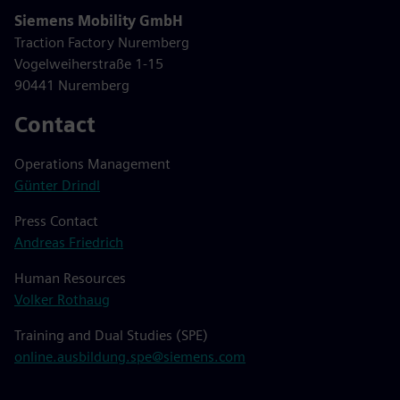
Siemens Mobility GmbH
Traction Factory Nuremberg
Vogelweiherstraße 1-15
90441 Nuremberg
Contact
Operations Management
Günter Drindl
Press Contact
Andreas Friedrich
Human Resources
Volker Rothaug
Training and Dual Studies (SPE)
online.ausbildung.spe@siemens.com