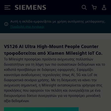
Siemens
Αυτή η σελίδα εμφανίζεται με χρήση αυτόματης μετάφρασης.
Προβολή στα Αγγλικά;
VS126 AI Ultra High-Mount People Counter
τροφοδοτείται από Xiamen Milesight IoT Co.
Το Milesight προσφέρει προϊόντα ανίχνευσης πολλαπλών
δυνατοτήτων για τη λήψη των πιο ουσιαστικών δεδομένων και το
καθιστά προσβάσιμο σε διάφορες εφαρμογές. Εφαρμόζει
καινοτόμα αναδυόμενες τεχνολογίες όπως Al, 5G και LoT σε
διαφορετικά σενάρια χρήσης. Με τη δέσμευση να κάνει την
ανίχνευση σημαντική, η Milesight ανταποκρίνεται γρήγορα στις
προκλήσεις που αφορούν τον πελάτη και συνεργάζεται με ένα
διευρυνόμενο δίκτυο συνεργατών για να προσφέρει μοναδική
αξία δεδομένων.