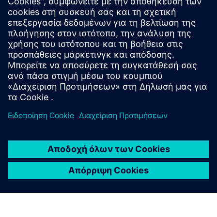
Πρόσθετες πληροφορίες και πόροι
VS126 Δελτίο δεδομένων
Οδηγός χρήσης VS126
Εταιρικό Προφίλ Milesight IoT 2025