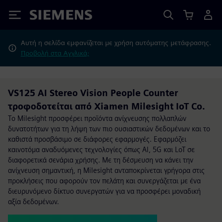
Siemens
Αυτή η σελίδα εμφανίζεται με χρήση αυτόματης μετάφρασης.
Προβολή στα Αγγλικά;
VS125 AI Stereo Vision People Counter
τροφοδοτείται από Xiamen Milesight IoT Co.
Το Milesight προσφέρει προϊόντα ανίχνευσης πολλαπλών
δυνατοτήτων για τη λήψη των πιο ουσιαστικών δεδομένων και το
καθιστά προσβάσιμο σε διάφορες εφαρμογές. Εφαρμόζει
καινοτόμα αναδυόμενες τεχνολογίες όπως Al, 5G και LoT σε
διαφορετικά σενάρια χρήσης. Με τη δέσμευση να κάνει την
ανίχνευση σημαντική, η Milesight ανταποκρίνεται γρήγορα στις
προκλήσεις που αφορούν τον πελάτη και συνεργάζεται με ένα
διευρυνόμενο δίκτυο συνεργατών για να προσφέρει μοναδική
αξία δεδομένων.