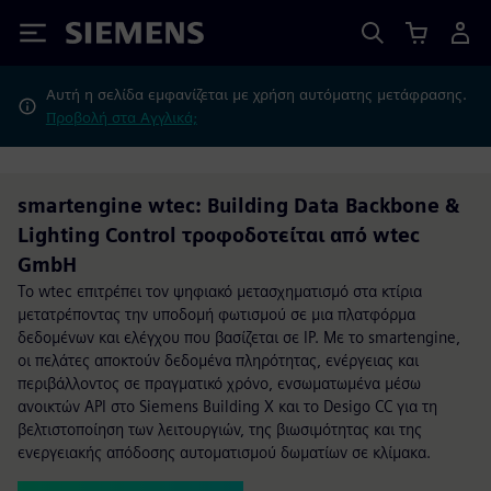
Siemens
Αυτή η σελίδα εμφανίζεται με χρήση αυτόματης μετάφρασης.
Προβολή στα Αγγλικά;
smartengine wtec: Building Data Backbone &
Lighting Control τροφοδοτείται από wtec
GmbH
Το wtec επιτρέπει τον ψηφιακό μετασχηματισμό στα κτίρια
μετατρέποντας την υποδομή φωτισμού σε μια πλατφόρμα
δεδομένων και ελέγχου που βασίζεται σε IP. Με το smartengine,
οι πελάτες αποκτούν δεδομένα πληρότητας, ενέργειας και
περιβάλλοντος σε πραγματικό χρόνο, ενσωματωμένα μέσω
ανοικτών API στο Siemens Building X και το Desigo CC για τη
βελτιστοποίηση των λειτουργιών, της βιωσιμότητας και της
ενεργειακής απόδοσης αυτοματισμού δωματίων σε κλίμακα.