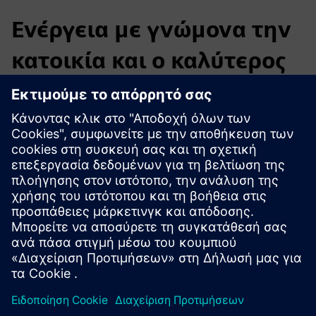
Ενέργεια με γνώμονα την
κατοικία και ο καλύτερος
έλεγχος φωτισμού
Το smartengine by wtec ενσωματώνει αισθητήρες
φωτισμού, παρουσίας και IAQ για να επιτρέπει τον έλεγχο
HVAC και φωτισμού βάσει κατοικίας. Τα δεδομένα σε
πραγματικό χρόνο τροφοδοτούνται σε πλατφόρμες όπως
το Desigo CC και το Building X, μειώνοντας την ενέργεια
φωτισμού έως και 80% και την ενέργεια HVAC έως και
34%, βελτιώνοντας παράλληλα την άνεση και την αναφορά
ESG.