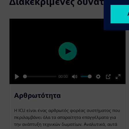
Διακεκριμένες δυνατότητε
P
l
a
00:00
y
P
M
S
P
E
l
u
e
I
n
Αρθρωτότητα
a
t
t
P
t
y
e
t
e
Η ICU είναι ένας αρθρωτός φορέας συστήματος που
i
r
περιλαμβάνει όλα τα απαραίτητα επαγγέλματα για
n
f
την ανάπτυξη τεχνικών δωματίων. Αναλυτικά, αυτά