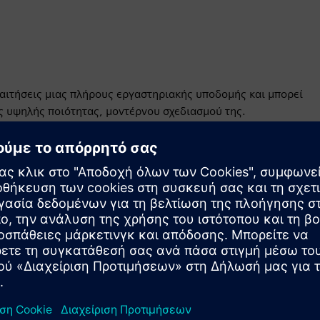
αιτήσεις μιας πλήρους εργαστηριακής υποδομής και μπορεί
ς υψηλής ποιότητας, μοντέρνου σχεδιασμού της.
ητη ελευθερία να επανασχεδιάσετε με ευελιξία τα δωμάτιά
τυξη του πλέγματος οροφής για την κάλυψη των
, προσυναρμολόγηση και BIM-to-Field.
ικιλία εξαρτημάτων και μέσων σε ένα ολιστικό σύστημα.
ιεπαφές για βελτιστοποιημένη οικονομία χώρου.