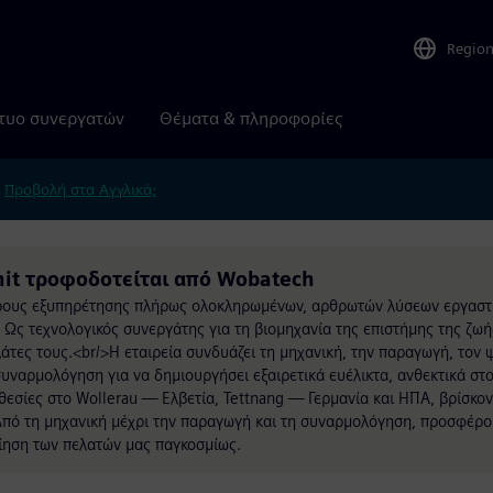
Regio
τυο συνεργατών
Θέματα & πληροφορίες
.
Προβολή στα Αγγλικά;
Unit τροφοδοτείται από Wobatech
ήρους εξυπηρέτησης πλήρως ολοκληρωμένων, αρθρωτών λύσεων εργαστ
Ως τεχνολογικός συνεργάτης για τη βιομηχανία της επιστήμης της ζω
λάτες τους.<br/>Η εταιρεία συνδυάζει τη μηχανική, την παραγωγή, τον
συναρμολόγηση για να δημιουργήσει εξαιρετικά ευέλικτα, ανθεκτικά στ
εσίες στο Wollerau — Ελβετία, Tettnang — Γερμανία και ΗΠΑ, βρίσκον
Από τη μηχανική μέχρι την παραγωγή και τη συναρμολόγηση, προσφέρο
οίηση των πελατών μας παγκοσμίως.