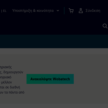
Υποστήριξη & κοινότητα
Σύνδεση
n
|
EL
Α
μ
S
ηριακής
ής, δημιουργούν
 ψηφιακό
Ανακαλύψτε Wobatech
ο μέλλον
ται σε διεθνή
υν τα πάντα από