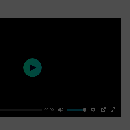
Play
00:00
Mute
Settings
PIP
Enter
fullscre