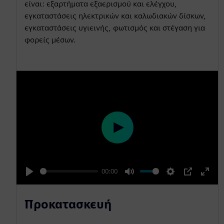
g
u
είναι: εξαρτήματα εξαερισμού και ελέγχου,
s
l
εγκαταστάσεις ηλεκτρικών και καλωδιακών δίσκων,
εγκαταστάσεις υγιεινής, φωτισμός και στέγαση για
l
φορείς μέσων.
s
c
r
e
e
n
P
l
a
00:00
y
P
M
S
P
E
l
u
e
I
n
Προκατασκευή
a
t
t
P
t
y
e
t
e