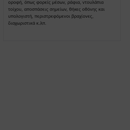
g
u
οροφή, όπως φορείς μέσων, ράφια, ντουλάπια
s
l
τοίχου, αποσπάσεις σημείων, θήκες οθόνης και
υπολογιστή, περιστρεφόμενοι βραχίονες,
l
διαχωριστικά κ.λπ.
s
c
r
e
e
n