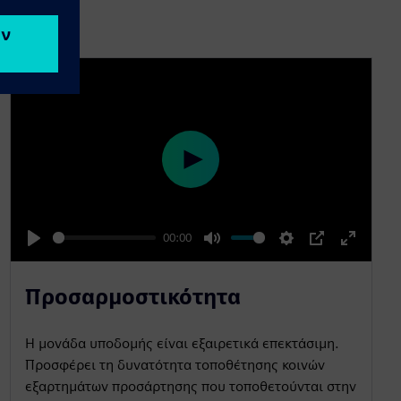
P
l
a
00:00
y
P
M
S
P
E
l
u
e
I
n
Προσαρμοστικότητα
a
t
t
P
t
y
e
t
e
Η μονάδα υποδομής είναι εξαιρετικά επεκτάσιμη.
i
r
Προσφέρει τη δυνατότητα τοποθέτησης κοινών
n
f
εξαρτημάτων προσάρτησης που τοποθετούνται στην