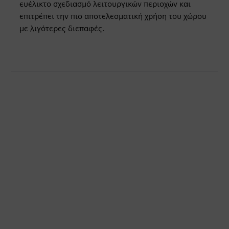
g
u
ευέλικτο σχεδιασμό λειτουργικών περιοχών και
s
l
επιτρέπει την πιο αποτελεσματική χρήση του χώρου
με λιγότερες διεπαφές.
l
s
c
r
e
e
n