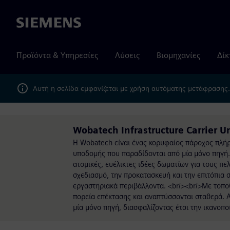
Siemens
Προϊόντα & Υπηρεσίες
Λύσεις
Βιομηχανίες
Δίκ
Αυτή η σελίδα εμφανίζεται με χρήση αυτόματης μετάφρασης
Wobatech Infrastructure Carrier 
Η Wobatech είναι ένας κορυφαίος πάροχος πλ
υποδομής που παραδίδονται από μία μόνο πηγή. 
ατομικές, ευέλικτες ιδέες δωματίων για τους πε
σχεδιασμό, την προκατασκευή και την επιτόπια 
εργαστηριακά περιβάλλοντα. <br/><br/>Με τοποθ
πορεία επέκτασης και αναπτύσσονται σταθερά. 
μία μόνο πηγή, διασφαλίζοντας έτσι την ικανοπ