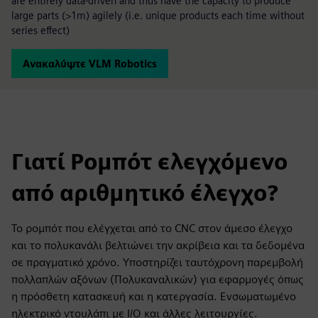
are entirely data-driven and thus have the capacity to produce
large parts (>1m) agilely (i.e. unique products each time without
series effect)
Ανακαλύψτε VLM Robotics
Γιατί Ρομπότ ελεγχόμενο
από αριθμητικό έλεγχο?
Το ρομπότ που ελέγχεται από το CNC στον άμεσο έλεγχο
και το πολυκανάλι βελτιώνει την ακρίβεια και τα δεδομένα
σε πραγματικό χρόνο. Υποστηρίζει ταυτόχρονη παρεμβολή
πολλαπλών αξόνων (Πολυκαναλικών) για εφαρμογές όπως
η πρόσθετη κατασκευή και η κατεργασία. Ενσωματωμένο
ηλεκτρικό ντουλάπι με I/O και άλλες λειτουργίες.