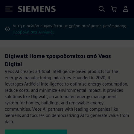
Siemens
Αυτή η σελίδα εμφανίζεται με χρήση αυτόματης μετάφρασης.
Προβολή στα Αγγλικά;
Digiwatt Home τροφοδοτείται από Veos
Digital
Veos AI creates artificial intelligence-based products for the
energy & manufacturing industries. Founded in 2020, it
leverages Artificial Intelligence to optimize energy consumption,
reduce costs, and minimize environmental impact. It provides
solutions like Digiwatt, an automated energy management
system for homes, buildings, and renewable energy
communities. Veos AI partners with leading companies like
Siemens and focuses on democratizing AI to generate value from
data.