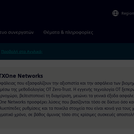
Regio
τυο συνεργατών
Θέματα & πληροφορίες
.
Προβολή στα Αγγλικά;
 TXOne Networks
άλειας που εξασφαλίζουν την αξιοπιστία και την ασφάλεια των βιομη
μέσω της μεθοδολογίας OT Zero-Trust. Η εγγενής τεχνολογία OT ξεπερ
νοχώρο, βελτιστοποιεί τη διαχείριση, μειώνει τα γενικά έξοδα ασφαλε
xOne Networks προσφέρει λύσεις που βασίζονται τόσο σε δίκτυο όσο κα
υεπίπεδες ρυθμίσεις και τα ποικίλα στοιχεία που είναι κοινά για τους
ματικό χρόνο, σε βάθος άμυνας τόσο στις κρίσιμες συσκευές αποστολή