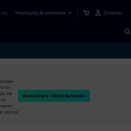
Υποστήριξη & κοινότητα
Σύνδεση
n
|
EL
Α
μ
S
χανικών
νά τον
ίας και
Ανακαλύψτε TXOne Networks
ι σε
 χώρους
ς όσο και