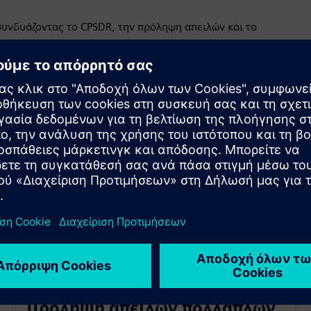
υνδυάζοντας το CPSDR, την πρόληψη απειλών και το
ύ συστήματος (από WinXP/Win2000 σε νεότερες εκδόσεις)
ν OT και αυτόματη δημιουργία κανόνων
όπως συστήματα παλαιού τύπου και περιουσιακά στοιχεία
ς
Πρόληψη απειλών πολλαπλών