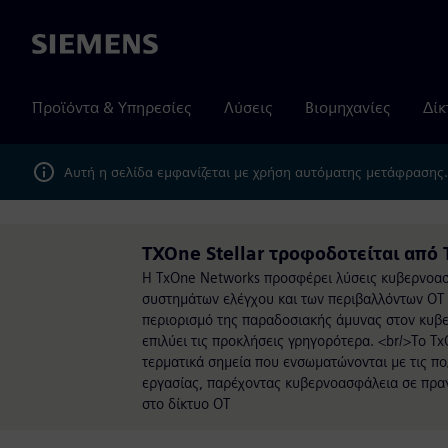
Siemens
Προϊόντα & Υπηρεσίες
Λύσεις
Βιομηχανίες
Δίκ
Αυτή η σελίδα εμφανίζεται με χρήση αυτόματης μετάφρασης
TXOne Stellar τροφοδοτείται από
Η TxOne Networks προσφέρει λύσεις κυβερνοασφ
συστημάτων ελέγχου και των περιβαλλόντων OT 
περιορισμό της παραδοσιακής άμυνας στον κυβερ
επιλύει τις προκλήσεις γρηγορότερα. <br/>Το T
τερματικά σημεία που ενσωματώνονται με τις πολ
εργασίας, παρέχοντας κυβερνοασφάλεια σε πραγ
στο δίκτυο OT