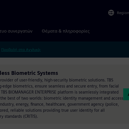
Regio
τυο συνεργατών
Θέματα & πληροφορίες
.
Προβολή στα Αγγλικά;
less Biometric Systems
ovider of user-friendly, high-security biometric solutions. TBS
g-edge biometrics, ensure seamless and secure entry, from facial
 The TBS BIOMANAGER ENTERPRISE platform is seamlessly integrated
 the best of two worlds: biometric identity management and access
industry, energy, finance, healthcare, government agency (police,
ored, reliable solutions providing true user identity for all
y standards (CRITIS).