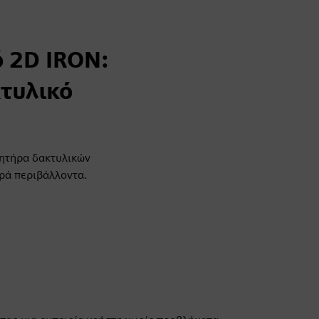
ό 2D IRON:
τυλικό
θητήρα δακτυλικών
ρά περιβάλλοντα.