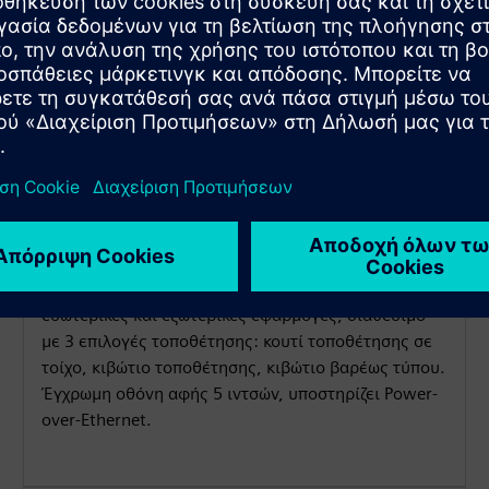
Ευέλικτες επιλογές
εγκατάστασης
Αδιάβροχο και ανθεκτικό στη σκόνη (IP65) για
εσωτερικές και εξωτερικές εφαρμογές, διαθέσιμο
με 3 επιλογές τοποθέτησης: κουτί τοποθέτησης σε
τοίχο, κιβώτιο τοποθέτησης, κιβώτιο βαρέως τύπου.
Έγχρωμη οθόνη αφής 5 ιντσών, υποστηρίζει Power-
over-Ethernet.