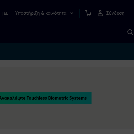
Υποστήριξη & κοινότητα
Σύνδεση
n
|
EL
Α
μ
S
Ανακαλύψτε Touchless Biometric Systems