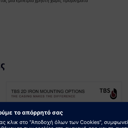
τας μια εμπειρία χρήστη χωρίς προβλήματα
ς