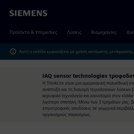
Siemens
Προϊόντα & Υπηρεσίες
Λύσεις
Βιομηχανίες
Δίκ
Αυτή η σελίδα εμφανίζεται με χρήση αυτόματης μετάφρασης
IAQ sensor technologies τροφοδοτ
Η ThinkLite είναι μια αμερικανική πολυεθνική ε
ανάπτυξη και τη διανομή τεχνολογικών λύσεων β
κορυφαία τεχνολογία και καινοτομία στον κλάδο
λιγότερο σπατάλη. Μέσω των 3 τμημάτων μας, β
κτηνοτροφικές αποδόσεις σε γεωργικά περιβάλλ
οργανισμούς παγκοσμίως.