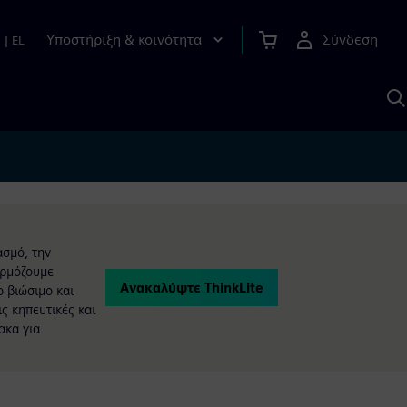
Υποστήριξη & κοινότητα
Σύνδεση
n
|
EL
Α
μ
S
ασμό, την
αρμόζουμε
Ανακαλύψτε ThinkLite
ο βιώσιμο και
ς κηπευτικές και
ακα για