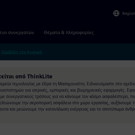
Regio
τυο συνεργατών
Θέματα & πληροφορίες
.
Προβολή στα Αγγλικά;
είται από ThinkLite
ταιρεία τεχνολογίας με έδρα τη Μασαχουσέτη. Ειδικευόμαστε στο σχεδι
ιοεπιστημών για ιατρικές, εμπορικές και βιομηχανικές εφαρμογές. Εφ
 με συνεργατικούς τρόπους για να κάνουμε τον κόσμο ασφαλέστερο, πι
ελτιώνουμε την αεροπορική ασφάλεια στο χώρο εργασίας, αυξάνουμε τι
οντα και μειώνουμε την κατανάλωση ενέργειας και το αποτύπωμα άνθρ