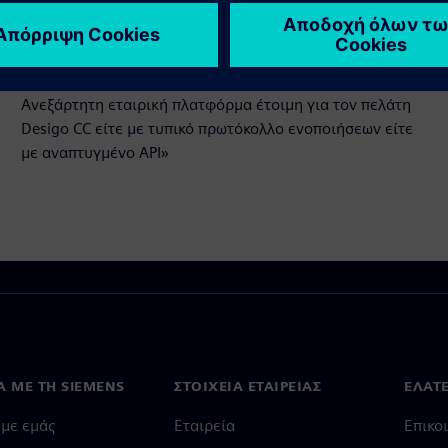
Προαπαιτούμενα
Ανεξάρτητη εταιρική πλατφόρμα έτοιμη για τον πελάτη
Desigo CC είτε με τυπικό πρωτόκολλο ενοποιήσεων είτε
με αναπτυγμένο API»
Ά ΜΕ ΤΗ SIEMENS
ΣΤΟΙΧΕΊΑ ΕΤΑΙΡΕΊΑΣ
ΕΛΆΤ
 με εμάς
Εταιρεία
Επικο