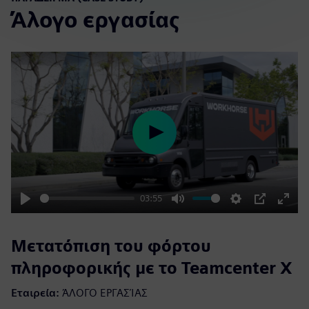
Άλογο εργασίας
Play
03:55
Play
Mute
Settings
PIP
Enter
fulls
Μετατόπιση του φόρτου
πληροφορικής με το Teamcenter X
Εταιρεία:
ΆΛΟΓΟ ΕΡΓΑΣΊΑΣ