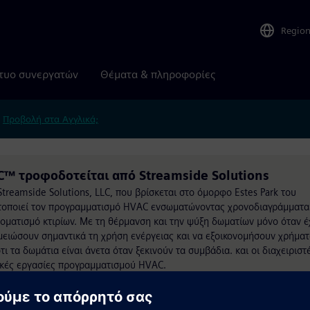
Regio
τυο συνεργατών
Θέματα & πληροφορίες
.
Προβολή στα Αγγλικά;
C™ τροφοδοτείται από Streamside Solutions
reamside Solutions, LLC, που βρίσκεται στο όμορφο Estes Park του
τοποιεί τον προγραμματισμό HVAC ενσωματώνοντας χρονοδιαγράμματα
οματισμό κτιρίων. Με τη θέρμανση και την ψύξη δωματίων μόνο όταν 
μειώσουν σημαντικά τη χρήση ενέργειας και να εξοικονομήσουν χρήματ
ι τα δωμάτια είναι άνετα όταν ξεκινούν τα συμβάδια. και οι διαχειριστ
ικές εργασίες προγραμματισμού HVAC.