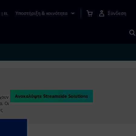
Υποστήριξη & κοινότητα
Σύνδεση
n
|
EL
Α
μ
S
Ανακαλύψτε Streamside Solutions
έχουν
α. Οι
ές