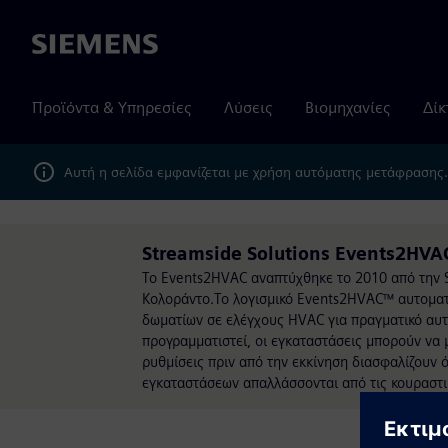
Siemens
Προϊόντα & Υπηρεσίες
Λύσεις
Βιομηχανίες
Δίκ
Αυτή η σελίδα εμφανίζεται με χρήση αυτόματης μετάφρασης
Streamside Solutions Events2HVA
Το Events2HVAC αναπτύχθηκε το 2010 από την St
Κολοράντο.Το λογισμικό Events2HVAC™ αυτομα
δωματίων σε ελέγχους HVAC για πραγματικό αυτ
προγραμματιστεί, οι εγκαταστάσεις μπορούν να 
ρυθμίσεις πριν από την εκκίνηση διασφαλίζουν ότ
εγκαταστάσεων απαλλάσσονται από τις κουραστ