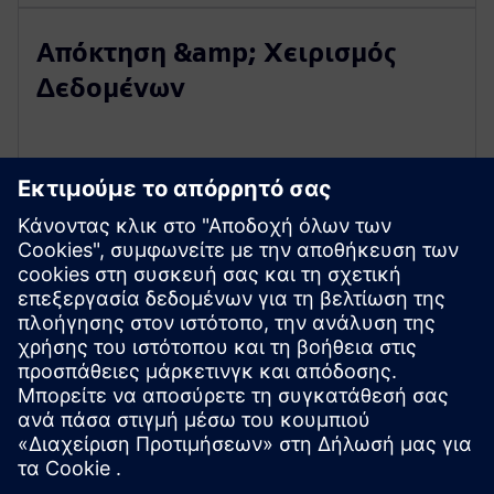
Απόκτηση &amp; Χειρισμός
Δεδομένων
Διαχείριση Συντήρησης
Παρακολούθηση &amp; Πίνακας
ελέγχου