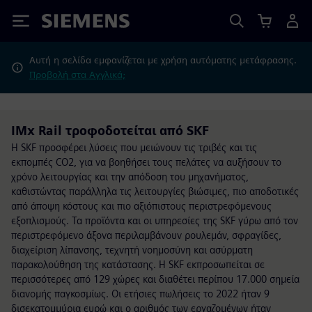
Siemens
Αυτή η σελίδα εμφανίζεται με χρήση αυτόματης μετάφρασης.
Προβολή στα Αγγλικά;
IMx Rail τροφοδοτείται από SKF
Η SKF προσφέρει λύσεις που μειώνουν τις τριβές και τις
εκπομπές CO2, για να βοηθήσει τους πελάτες να αυξήσουν το
χρόνο λειτουργίας και την απόδοση του μηχανήματος,
καθιστώντας παράλληλα τις λειτουργίες βιώσιμες, πιο αποδοτικές
από άποψη κόστους και πιο αξιόπιστους περιστρεφόμενους
εξοπλισμούς. Τα προϊόντα και οι υπηρεσίες της SKF γύρω από τον
περιστρεφόμενο άξονα περιλαμβάνουν ρουλεμάν, σφραγίδες,
διαχείριση λίπανσης, τεχνητή νοημοσύνη και ασύρματη
παρακολούθηση της κατάστασης. Η SKF εκπροσωπείται σε
περισσότερες από 129 χώρες και διαθέτει περίπου 17.000 σημεία
διανομής παγκοσμίως. Οι ετήσιες πωλήσεις το 2022 ήταν 9
δισεκατομμύρια ευρώ και ο αριθμός των εργαζομένων ήταν