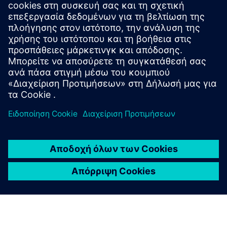
Το SITRANS TH320/420 παρέχει αξιόπιστη μέτρηση
θερμοκρασίας. Η λειτουργία θερμής δημιουργίας
αντιγράφων ασφαλείας του TH420 εξασφαλίζει
απρόσκοπτη εγγραφή δεδομένων, ακόμα και σε
περίπτωση αποτυχίας ενός αισθητήρα.