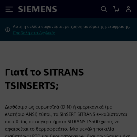
Siemens
Αυτή η σελίδα εμφανίζεται με χρήση αυτόματης μετάφρασης.
Προβολή στα Αγγλικά;
Γιατί το SITRANS
TSINSERTS;
Διαθέσιμα ως ευρωπαϊκά (DIN) ή αμερικανικά (με
ελατήριο ANSI) τύποι, τα SInSERT SITRANS εγκαθίστανται
απευθείας σε συγκροτήματα SITRANS TS500 χωρίς να
αφαιρείται το θερμοφρεάτιο. Μια μεγάλη ποικιλία
αισθητήρων RTD και θερμοστοιχείων, διαμορφώσιμα μήκη