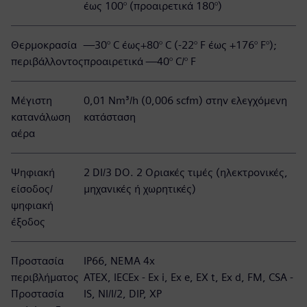
έως 100° (προαιρετικά 180°)
Θερμοκρασία
—30° C έως+80° C (-22° F έως +176° F°);
περιβάλλοντος
προαιρετικά —40° C/° F
Μέγιστη
0,01 Nm³/h (0,006 scfm) στην ελεγχόμενη
κατανάλωση
κατάσταση
αέρα
Ψηφιακή
2 DI/3 DO. 2 Οριακές τιμές (ηλεκτρονικές,
είσοδος/
μηχανικές ή χωρητικές)
ψηφιακή
έξοδος
Προστασία
IP66, ΝΕΜΑ 4x
περιβλήματος
ATEX, IECEx - Ex i, Ex e, EX t, Ex d, FM, CSA -
Προστασία
IS, NI/I/2, DIP, XP