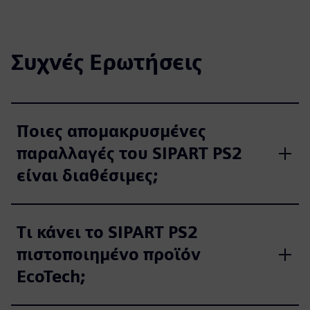
r
e
e
Συχνές Ερωτήσεις
n
Ποιες απομακρυσμένες
παραλλαγές του SIPART PS2
είναι διαθέσιμες;
Τι κάνει το SIPART PS2
πιστοποιημένο προϊόν
EcoTech;