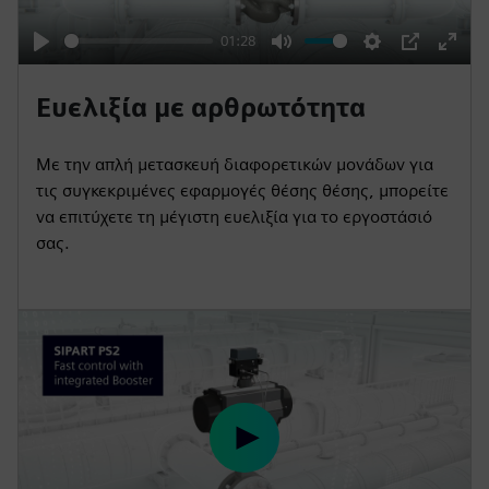
a
y
01:28
P
M
S
P
E
l
u
e
I
n
Ευελιξία με αρθρωτότητα
a
t
t
P
t
y
e
t
e
Με την απλή μετασκευή διαφορετικών μονάδων για
i
r
τις συγκεκριμένες εφαρμογές θέσης θέσης, μπορείτε
n
f
να επιτύχετε τη μέγιστη ευελιξία για το εργοστάσιό
σας.
g
u
s
l
l
s
c
r
e
e
P
n
l