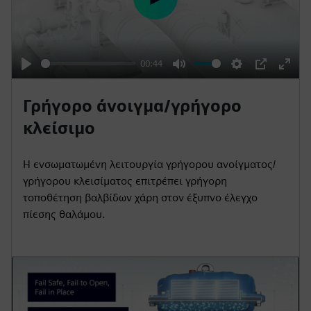
n
P
l
a
y
00:44
P
M
S
P
E
l
u
e
I
n
Γρήγορο άνοιγμα/γρήγορο
a
t
t
P
t
κλείσιμο
y
e
t
e
i
r
Η ενσωματωμένη λειτουργία γρήγορου ανοίγματος/
n
f
γρήγορου κλεισίματος επιτρέπει γρήγορη
g
u
τοποθέτηση βαλβίδων χάρη στον έξυπνο έλεγχο
s
l
πίεσης θαλάμου.
l
s
c
r
e