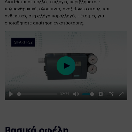
Διατίθεται σε πολλές επιλογές περιβλήματος:
πολυανθρακικό, αλουμίνιο, ανοξείδωτο ατσάλι και
ανθεκτικές στη φλόγα παραλλαγές - έτοιμες για
οποιαδήποτε απαίτηση εγκατάστασης.
Play
02:34
Play
Mute
Settings
PIP
Enter
fulls
Βασικά οφέλη