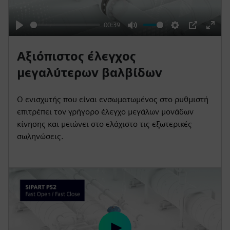
a
y
00:39
P
M
S
P
E
l
u
e
I
n
Αξιόπιστος έλεγχος
a
t
t
P
t
μεγαλύτερων βαλβίδων
y
e
t
e
i
r
Ο ενισχυτής που είναι ενσωματωμένος στο ρυθμιστή
n
f
επιτρέπει τον γρήγορο έλεγχο μεγάλων μονάδων
g
u
κίνησης και μειώνει στο ελάχιστο τις εξωτερικές
s
l
σωληνώσεις.
l
s
c
r
e
e